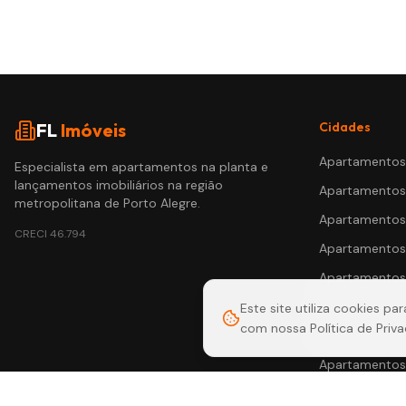
FL
Imóveis
Cidades
Apartamento
Especialista em apartamentos na planta e
lançamentos imobiliários na região
Apartamento
metropolitana de Porto Alegre.
Apartamento
CRECI
46.794
Apartamento
Apartamento
Apartamento
Este site utiliza cookies p
com nossa Política de Priva
Apartamento
Apartamento