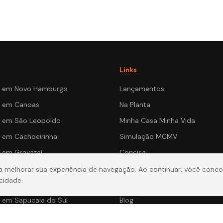
Links
s em
Novo Hamburgo
Lançamentos
s em
Canoas
Na Planta
s em
São Leopoldo
Minha Casa Minha Vida
s em
Cachoeirinha
Simulação MCMV
s em
Gravataí
Concisa
s em
Campo Bom
Baliza
ara melhorar sua experiência de navegação. Ao continuar, você conc
cidade.
s em
Estância Velha
Dwell
s em
Sapucaia do Sul
Blog
Sobre a Corretora