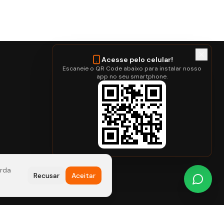
Acesse pelo celular!
Escaneie o QR Code abaixo para instalar nosso
Contato
app no seu smartphone.
+55 (51) 99351-2127
fernanda@imoveisfl.com.br
Rua Tobias Barreto, 361 – Estância Velha –
RS
orda
Recusar
Aceitar