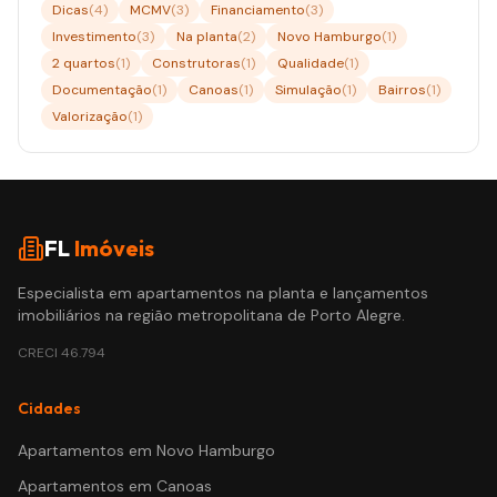
Dicas
(
4
)
MCMV
(
3
)
Financiamento
(
3
)
Investimento
(
3
)
Na planta
(
2
)
Novo Hamburgo
(
1
)
2 quartos
(
1
)
Construtoras
(
1
)
Qualidade
(
1
)
Documentação
(
1
)
Canoas
(
1
)
Simulação
(
1
)
Bairros
(
1
)
Valorização
(
1
)
FL
Imóveis
Especialista em apartamentos na planta e lançamentos
imobiliários na região metropolitana de Porto Alegre.
CRECI
46.794
Cidades
Apartamentos em
Novo Hamburgo
Apartamentos em
Canoas