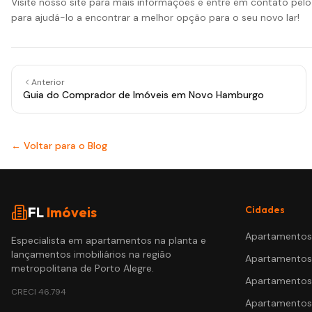
Visite nosso site para mais informações e entre em contato pel
para ajudá-lo a encontrar a melhor opção para o seu novo lar!
Anterior
Guia do Comprador de Imóveis em Novo Hamburgo
← Voltar para o Blog
FL
Imóveis
Cidades
Apartamento
Especialista em apartamentos na planta e
lançamentos imobiliários na região
Apartamento
metropolitana de Porto Alegre.
Apartamento
CRECI
46.794
Apartamento