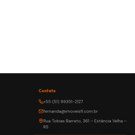
Contato
+55 (51) 99351-2127
fernanda@imoveisfl.com.br
Rua Tobias Barreto, 361 – Estância Velha –
RS