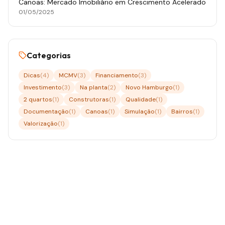
Canoas: Mercado Imobiliário em Crescimento Acelerado
01/05/2025
Categorias
Dicas
(
4
)
MCMV
(
3
)
Financiamento
(
3
)
Investimento
(
3
)
Na planta
(
2
)
Novo Hamburgo
(
1
)
2 quartos
(
1
)
Construtoras
(
1
)
Qualidade
(
1
)
Documentação
(
1
)
Canoas
(
1
)
Simulação
(
1
)
Bairros
(
1
)
Valorização
(
1
)