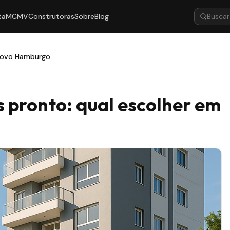
ta
MCMV
Construtoras
Sobre
Blog
 Novo Hamburgo
 pronto: qual escolher em