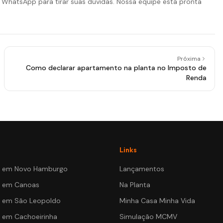
o WhatsApp para tirar suas dúvidas. Nossa equipe está pronta
Próxima
Como declarar apartamento na planta no Imposto de
Renda
Links
s em
Novo Hamburgo
Lançamentos
s em
Canoas
Na Planta
s em
São Leopoldo
Minha Casa Minha Vida
s em
Cachoeirinha
Simulação MCMV