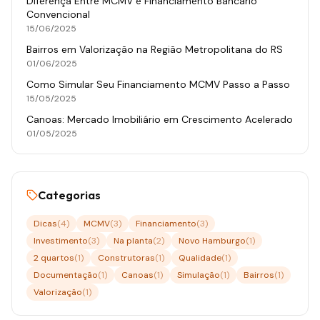
Diferença Entre MCMV e Financiamento Bancário
Convencional
15/06/2025
Bairros em Valorização na Região Metropolitana do RS
01/06/2025
Como Simular Seu Financiamento MCMV Passo a Passo
15/05/2025
Canoas: Mercado Imobiliário em Crescimento Acelerado
01/05/2025
Categorias
Dicas
(
4
)
MCMV
(
3
)
Financiamento
(
3
)
Investimento
(
3
)
Na planta
(
2
)
Novo Hamburgo
(
1
)
2 quartos
(
1
)
Construtoras
(
1
)
Qualidade
(
1
)
Documentação
(
1
)
Canoas
(
1
)
Simulação
(
1
)
Bairros
(
1
)
Valorização
(
1
)