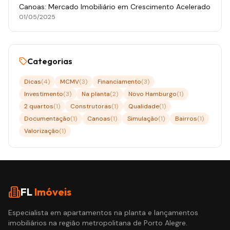
Canoas: Mercado Imobiliário em Crescimento Acelerado
01/05/2025
Categorias
Dicas
(
4
)
MCMV
(
3
)
Financiamento
(
3
)
Investimento
(
3
)
Na planta
(
2
)
Novo Hamburgo
(
1
)
2 quartos
(
1
)
Construtoras
(
1
)
Qualidade
(
1
)
Documentação
(
1
)
Canoas
(
1
)
Simulação
(
1
)
Bairros
(
1
)
Valorização
(
1
)
FL
Imóveis
Especialista em apartamentos na planta e lançamentos
imobiliários na região metropolitana de Porto Alegre.