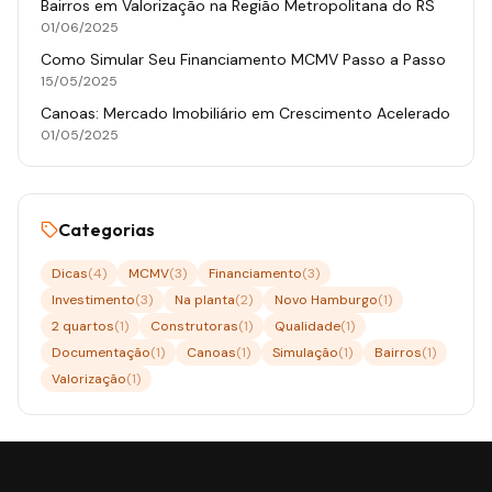
Bairros em Valorização na Região Metropolitana do RS
01/06/2025
Como Simular Seu Financiamento MCMV Passo a Passo
15/05/2025
Canoas: Mercado Imobiliário em Crescimento Acelerado
01/05/2025
Categorias
Dicas
(
4
)
MCMV
(
3
)
Financiamento
(
3
)
Investimento
(
3
)
Na planta
(
2
)
Novo Hamburgo
(
1
)
2 quartos
(
1
)
Construtoras
(
1
)
Qualidade
(
1
)
Documentação
(
1
)
Canoas
(
1
)
Simulação
(
1
)
Bairros
(
1
)
Valorização
(
1
)