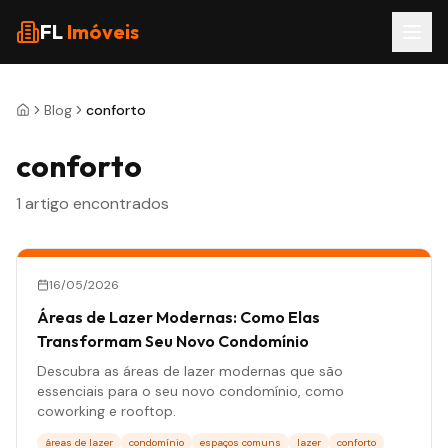
FL
Imóveis
Blog
conforto
conforto
1
artigo
encontrados
16/05/2026
Áreas de Lazer Modernas: Como Elas
Transformam Seu Novo Condomínio
Descubra as áreas de lazer modernas que são
essenciais para o seu novo condomínio, como
coworking e rooftop.
áreas de lazer
condomínio
espaços comuns
lazer
conforto