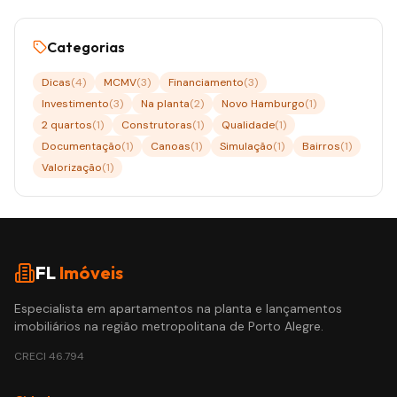
Categorias
Dicas
(
4
)
MCMV
(
3
)
Financiamento
(
3
)
Investimento
(
3
)
Na planta
(
2
)
Novo Hamburgo
(
1
)
2 quartos
(
1
)
Construtoras
(
1
)
Qualidade
(
1
)
Documentação
(
1
)
Canoas
(
1
)
Simulação
(
1
)
Bairros
(
1
)
Valorização
(
1
)
FL
Imóveis
Especialista em apartamentos na planta e lançamentos
imobiliários na região metropolitana de Porto Alegre.
CRECI
46.794