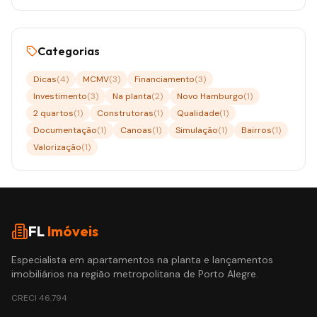
Categorias
Dicas
(
4
)
MCMV
(
3
)
Financiamento
(
3
)
Investimento
(
3
)
Na planta
(
2
)
Novo Hamburgo
(
1
)
2 quartos
(
1
)
Construtoras
(
1
)
Qualidade
(
1
)
Documentação
(
1
)
Canoas
(
1
)
Simulação
(
1
)
Bairros
(
1
)
Valorização
(
1
)
FL
Imóveis
Especialista em apartamentos na planta e lançamentos
imobiliários na região metropolitana de Porto Alegre.
CRECI
46.794