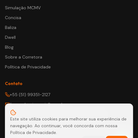
Simulação MCMV
Concisa
Baliza
Dwell
Blog
Sobre a Corretora
Política de Privacidade
Contato
+55 (51) 99351-2127
fernanda@imoveisfl.com.br
Rua Tobias Barreto, 361 – Estância Velha – RS
Este site utiliza cookies para melhorar sua experiência de
navegação. Ao continuar, você concorda com nossa
Política de Privacidade.