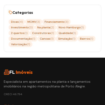
Categorias
Dicas
(
4
)
MCMV
(
3
)
Financiamento
(
3
)
Investimento
(
3
)
Na planta
(
2
)
Novo Hamburgo
(
1
)
2 quartos
(
1
)
Construtoras
(
1
)
Qualidade
(
1
)
Documentação
(
1
)
Canoas
(
1
)
Simulação
(
1
)
Bairros
(
1
)
Valorização
(
1
)
FL
Imóveis
Especialista em apartamentos na planta e lançamentos
imobiliários na região metropolitana de Porto Alegre.
CRECI
46.794