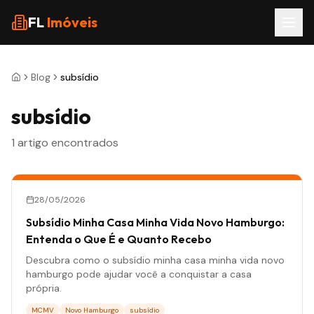
Pular para o conteúdo
FL
Imóveis
Blog
subsídio
subsídio
1
artigo
encontrados
28/05/2026
Subsídio Minha Casa Minha Vida Novo Hamburgo:
Entenda o Que É e Quanto Recebo
Descubra como o subsídio minha casa minha vida novo
hamburgo pode ajudar você a conquistar a casa
própria.
MCMV
Novo Hamburgo
subsídio